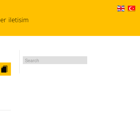
ler
iletisim