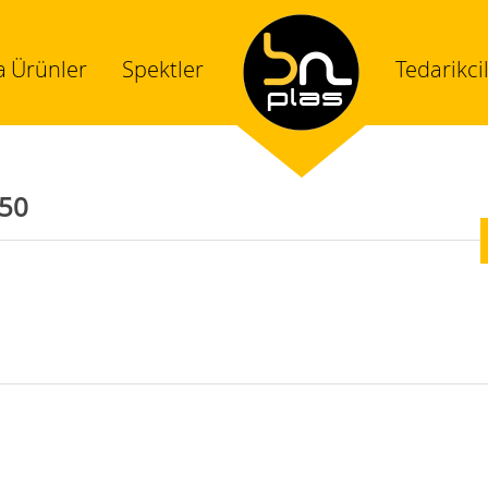
a
Ürünler
Spektler
Tedarikci
50