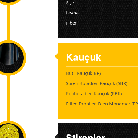
Şişe
Levha
Fiber
Kauçuk
Butil Kauçuk BR)
Stiren Butadien Kauçuk (SBR)
Polibütadien Kauçuk (PBR)
Etilen Propilen Dien Monomer (E
Stirenler