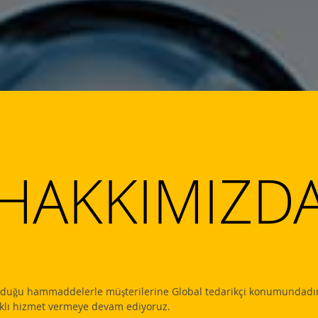
HAKKIMIZD
olduğu hammaddelerle müşterilerine Global tedarikçi konumundadır.
aklı hizmet vermeye devam ediyoruz.