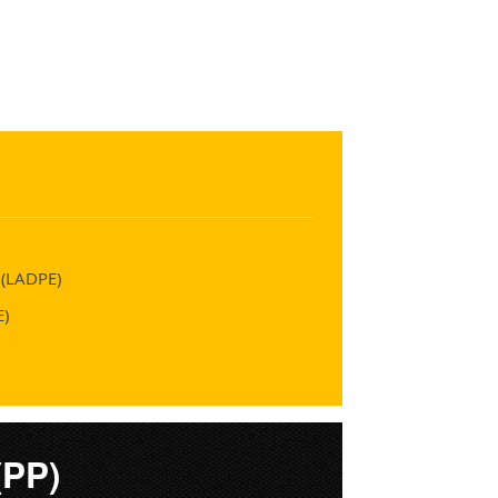
n (LADPE)
E)
(PP)