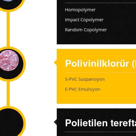
Homopolymer
Impact Copolymer
Random Copolymer
Polivinilklorür 
S-PVC Suspansiyon
E-PVC Emulsiyon
Polietilen teref