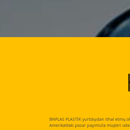
BNPLAS PLASTİK yurtdışıdan ithal etmiş 
Amerika’daki pazar payımızla müşteri od