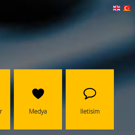
r
Medya
Iletisim
ar
Başarılarımız
Haberdar Olun