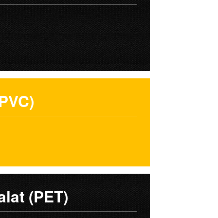
(PVC)
talat (PET)